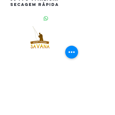
Secagem Rápida
Ajuste da Cintura
5 Bolsos
Fique por dentro de
todas nossas
novidades.
ASSINE
Home
|
Contato
|
Estrutura da Lancha
|
Roteiro
| Política da Loja
|
Perguntas Frequentes |